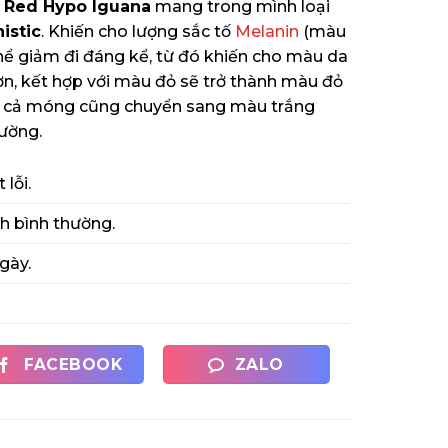
 Red Hypo Iguana
mang trong mình loại
istic
. Khiến cho lượng sắc tố
Melanin
(màu
hể giảm đi đáng kể, từ đó khiến cho màu da
ơn, kết hợp với màu đỏ sẽ trở thành màu đỏ
Kể cả móng cũng chuyển sang màu trắng
ường.
 lỗi.
nh bình thường.
gày.
FACEBOOK
ZALO