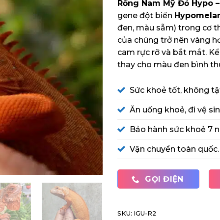
Rồng Nam Mỹ Đỏ Hypo –
dựa trên
đánh giá
gene đột biến
Hypomelan
đen, màu sẫm) trong cơ t
của chúng trở nên vàng h
cam rực rỡ và bắt mắt. 
thay cho màu đen bình th
Sức khoẻ tốt, không tật
Ăn uống khoẻ, đi vệ si
Bảo hành sức khoẻ 7 n
Vận chuyển toàn quốc.
GỌI ĐIỆN
SKU:
IGU-R2