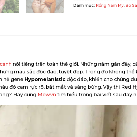
Danh mục:
Rồng Nam Mỹ
,
Bò Sá
 cảnh
nổi tiếng trên toàn thế giới. Những năm gần đây, c
i những màu sắc độc đáo, tuyệt đẹp. Trong đó không th
nh hệ gene
Hypomelanistic
độc đáo, khiến cho chúng 
 màu đỏ cam rực rõ, bắt mắt và sáng bừng. Vậy thì Red 
không? Hãy cùng
Mew.vn
tìm hiểu trong bài viết sau đây n