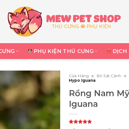
CƯNG
PHỤ KIỆN THÚ CƯNG
DỊCH
Cửa Hàng
◈
Bò Sát Cảnh
◈
Hypo Iguana
Rồng Nam Mỹ
Iguana
4.82
17
trên 5