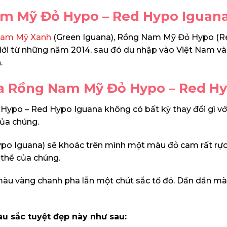
am Mỹ Đỏ Hypo – Red Hypo Iguan
Nam Mỹ Xanh
(Green Iguana), Rồng Nam Mỹ Đỏ Hypo (Red
 giới từ những năm 2014, sau đó du nhập vào Việt Nam 
.
của Rồng Nam Mỹ Đỏ Hypo – Red H
Hypo – Red Hypo Iguana không có bất kỳ thay đổi gì v
của chúng.
Iguana) sẽ khoác trên mình một màu đỏ cam rất rực r
thể của chúng.
àu vàng chanh pha lẫn một chút sắc tố đỏ. Dần dần màu
àu sắc tuyệt đẹp này như sau: