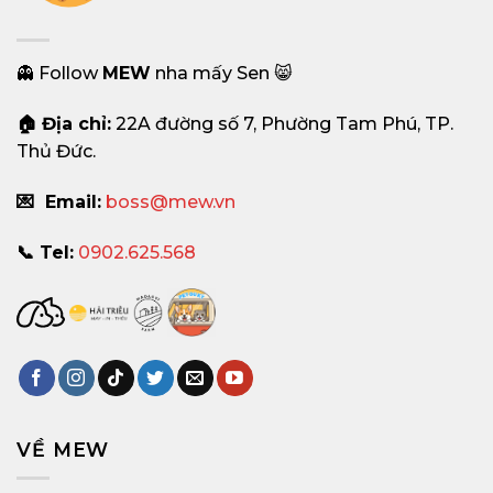
👻 Follow
MEW
nha mấy Sen 😸
🏠 Địa chỉ:
22A đường số 7, Phường Tam Phú, TP.
Thủ Đức.
💌 Email:
boss@mew.vn
📞 Tel:
0902.625.568
VỀ MEW