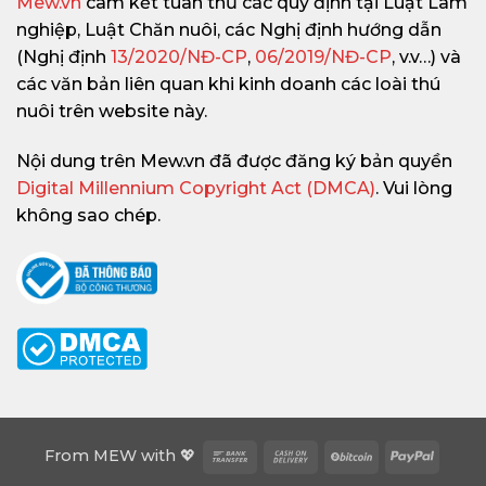
Mew.vn
cam kết tuân thủ các quy định tại Luật Lâm
nghiệp, Luật Chăn nuôi, các Nghị định hướng dẫn
(Nghị định
13/2020/NĐ-CP
,
06/2019/NĐ-CP
, v.v…) và
các văn bản liên quan khi kinh doanh các loài thú
nuôi trên website này.
Nội dung trên Mew.vn đã được đăng ký bản quyền
Digital Millennium Copyright Act (DMCA)
. Vui lòng
không sao chép.
Bank
Cash
BitCoin
PayPa
From
MEW
with 💖
Transfer
On