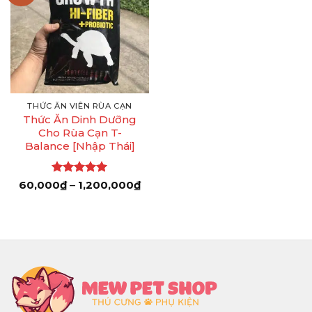
THỨC ĂN VIÊN RÙA CẠN
Thức Ăn Dinh Dưỡng
Cho Rùa Cạn T-
Balance [Nhập Thái]
Được xếp
Khoảng
60,000
₫
–
1,200,000
₫
giá:
hạng
5
5
từ
sao
60,000₫
đến
1,200,000₫