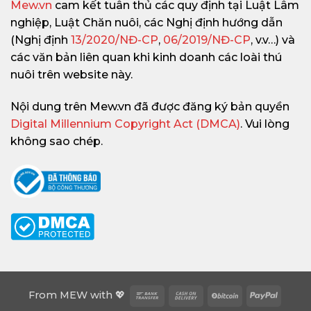
Mew.vn
cam kết tuân thủ các quy định tại Luật Lâm
nghiệp, Luật Chăn nuôi, các Nghị định hướng dẫn
(Nghị định
13/2020/NĐ-CP
,
06/2019/NĐ-CP
, v.v…) và
các văn bản liên quan khi kinh doanh các loài thú
nuôi trên website này.
Nội dung trên Mew.vn đã được đăng ký bản quyền
Digital Millennium Copyright Act (DMCA)
. Vui lòng
không sao chép.
Bank
Cash
BitCoin
PayPa
From
MEW
with 💖
Transfer
On