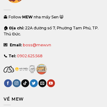
👻 Follow
MEW
nha mấy Sen 😸
🏠 Địa chỉ:
22A đường số 7, Phường Tam Phú, TP.
Thủ Đức.
💌 Email:
boss@mew.vn
📞 Tel:
0902.625.568
VỀ MEW