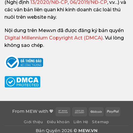
(Nghị định
13/2020/NĐ-CP
,
06/2019/NĐ-CP
, v.v…) và
các văn bản liên quan khi kinh doanh các loài thú
nuôi trên website này.
Nội dung trên Mew.vn đã được đăng ký bản quyền
Digital Millennium Copyright Act (DMCA)
. Vui lòng
không sao chép.
Bank
Cash
BitCoin
PayPa
From
MEW
with 💖
Transfer
On
Giới thiệu
Điều khoản
Liên Hệ
Sitemap
Delivery
Bản Quyền 2026 ©
MEW.VN