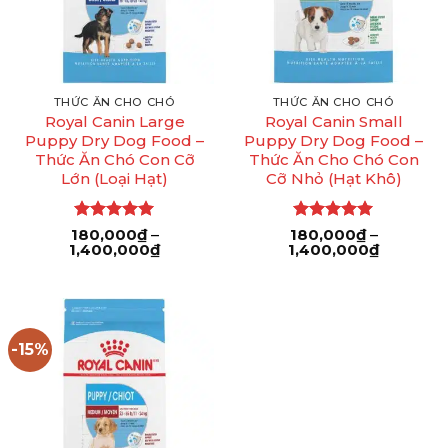
THỨC ĂN CHO CHÓ
THỨC ĂN CHO CHÓ
Royal Canin Large
Royal Canin Small
Puppy Dry Dog Food –
Puppy Dry Dog Food –
Thức Ăn Chó Con Cỡ
Thức Ăn Cho Chó Con
Lớn (Loại Hạt)
Cỡ Nhỏ (Hạt Khô)
Được xếp
Được xếp
180,000
₫
–
180,000
₫
–
Khoảng
Khoảng
1,400,000
hạng
5
5
₫
1,400,000
hạng
5
5
₫
giá:
giá:
sao
sao
từ
từ
180,000₫
180,000₫
đến
đến
1,400,000₫
1,400,00
-15%