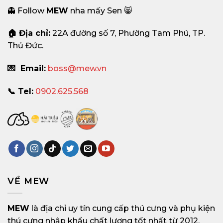
👻 Follow
MEW
nha mấy Sen 😸
🏠 Địa chỉ:
22A đường số 7, Phường Tam Phú, TP.
Thủ Đức.
💌 Email:
boss@mew.vn
📞 Tel:
0902.625.568
VỀ MEW
MEW
là địa chỉ uy tín cung cấp thú cưng và phụ kiện
thú cưng nhập khẩu chất lượng tốt nhất từ 2012.