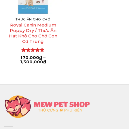
THỨC ĂN CHO CHÓ
Royal Canin Medium
Puppy Dry / Thức Ăn
Hạt Khô Cho Chó Con
Cỡ Trung
Được xếp
170,000
₫
–
Khoảng
1,300,000
hạng
5
5
₫
giá:
sao
từ
170,000₫
đến
1,300,000₫