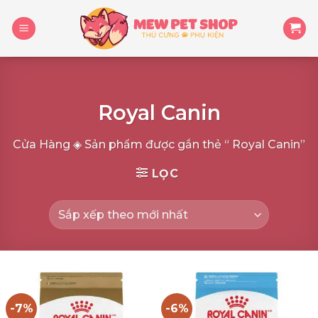
Skip
to
content
Royal Canin
Cửa Hàng
◈
Sản phẩm được gắn thẻ “ Royal Canin”
LỌC
-7%
-6%