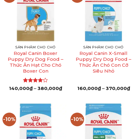
SẢN PHẨM CHO CHÓ
SẢN PHẨM CHO CHÓ
Royal Canin Boxer
Royal Canin X-Small
Puppy Dry Dog Food –
Puppy Dry Dog Food –
Thức Ăn Hạt Cho Chó
Thức Ăn Chó Con Cỡ
Boxer Con
Siêu Nhỏ
Được
Khoảng
Kho
140,000
₫
–
380,000
₫
160,000
₫
–
370,000
₫
giá:
giá:
xếp hạng
từ
từ
4
5 sao
140,000₫
160
đến
đến
380,000₫
370
-10%
-10%