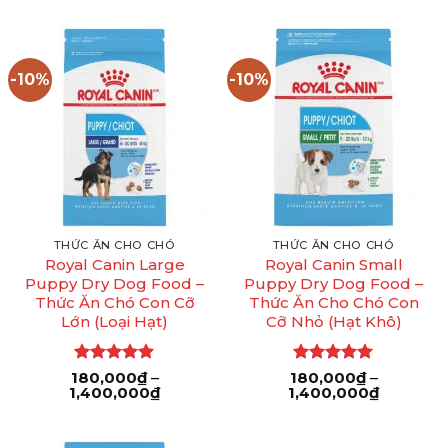
từ
từ
4
5 sao
140,000₫
160
đến
đến
380,000₫
370
-10%
-10%
THỨC ĂN CHO CHÓ
THỨC ĂN CHO CHÓ
Royal Canin Large
Royal Canin Small
Puppy Dry Dog Food –
Puppy Dry Dog Food –
Thức Ăn Chó Con Cỡ
Thức Ăn Cho Chó Con
Lớn (Loại Hạt)
Cỡ Nhỏ (Hạt Khô)
Được xếp
Được xếp
180,000
₫
–
180,000
₫
–
Khoảng
Khoảng
1,400,000
hạng
5
5
₫
1,400,000
hạng
5
5
₫
giá:
giá:
sao
sao
từ
từ
180,000₫
180,000₫