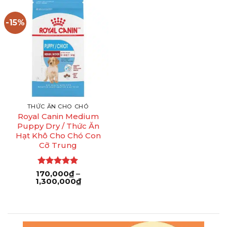
đến
đến
1,400,000₫
1,400,00
-15%
THỨC ĂN CHO CHÓ
Royal Canin Medium
Puppy Dry / Thức Ăn
Hạt Khô Cho Chó Con
Cỡ Trung
Được xếp
170,000
₫
–
Khoảng
1,300,000
hạng
5
5
₫
giá:
sao
từ
170,000₫
đến
1,300,000₫