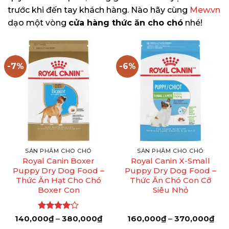
trước khi đến tay khách hàng. Nào hãy cùng
Mew.vn
dạo một vòng
cửa hàng thức ăn cho chó
nhé!
-7%
-6%
SẢN PHẨM CHO CHÓ
SẢN PHẨM CHO CHÓ
Royal Canin Boxer
Royal Canin X-Small
Puppy Dry Dog Food –
Puppy Dry Dog Food –
Thức Ăn Hạt Cho Chó
Thức Ăn Chó Con Cỡ
Boxer Con
Siêu Nhỏ
Được
Khoảng
Kho
140,000
₫
–
380,000
₫
160,000
₫
–
370,000
₫
giá:
giá:
xếp hạng