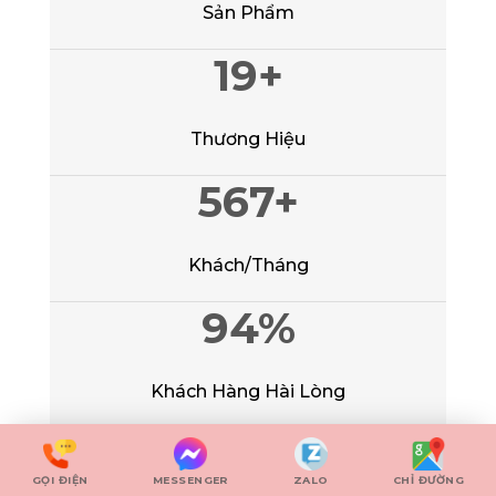
Sản Phẩm
20
+
Thương Hiệu
989
+
Khách/Tháng
99
%
Khách Hàng Hài Lòng
GỌI ĐIỆN
MESSENGER
ZALO
CHỈ ĐƯỜNG