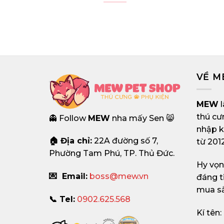
VỀ 
MEW
l
thú cư
👻 Follow
MEW
nha mấy Sen 😸
nhập k
🏠 Địa chỉ:
22A đường số 7,
từ 2012
Phường Tam Phú, TP. Thủ Đức.
Hy vọ
💌 Email:
boss@mew.vn
đáng t
mua s
📞 Tel:
0902.625.568
Kí tên