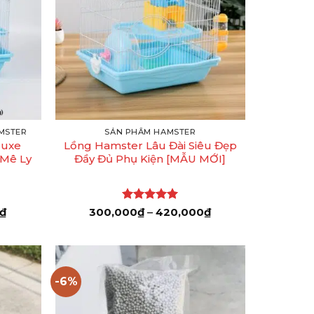
+
MSTER
SẢN PHẨM HAMSTER
luxe
Lồng Hamster Lâu Đài Siêu Đẹp
Mê Ly
Đầy Đủ Phụ Kiện [MẪU MỚI]
Khoảng
Được xếp
Khoảng
₫
300,000
₫
–
420,000
₫
giá:
giá:
hạng
5
5
từ
từ
sao
450,000₫
300,000₫
đến
đến
500,000₫
420,000₫
-6%