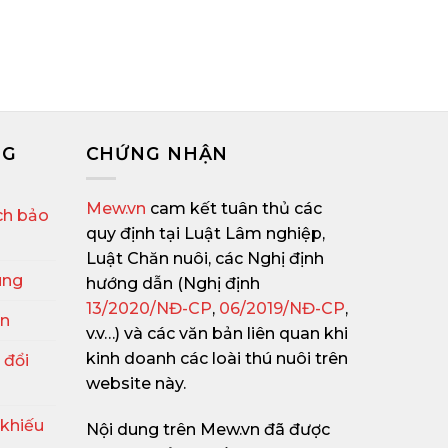
NG
CHỨNG NHẬN
Mew.vn
cam kết tuân thủ các
ch bảo
quy định tại Luật Lâm nghiệp,
Luật Chăn nuôi, các Nghị định
ung
hướng dẫn (Nghị định
13/2020/NĐ-CP
,
06/2019/NĐ-CP
,
ận
v.v…) và các văn bản liên quan khi
kinh doanh các loài thú nuôi trên
 đổi
website này.
 khiếu
Nội dung trên Mew.vn đã được