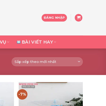
ĐĂNG NHẬP
 VỤ
BÀI VIẾT HAY
-7%