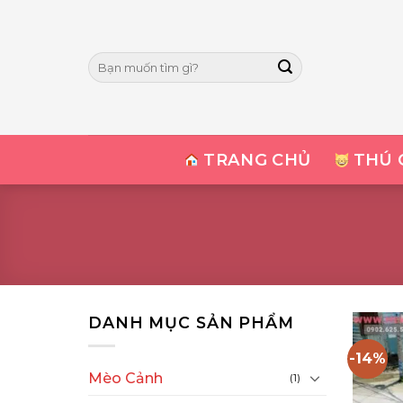
Skip
to
content
Tìm
kiếm:
TRANG CHỦ
THÚ 
DANH MỤC SẢN PHẨM
-14%
Mèo Cảnh
(1)