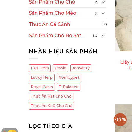
Sản Phẩm Cho Chó
(5)
Sản Phẩm Cho Mèo
(1)
Thức Ăn Cá Cảnh
(2)
Sản Phẩm Cho Bò Sát
(13)
+
NHÃN HIỆU SẢN PHẨM
Giấy
L
Exo Terra
Jessie
Jonsanty
Lucky Herp
Nomoypet
Royal Canin
T-Balance
Thức Ăn Hạt Cho Chó
Thức Ăn Khô Cho Chó
-17%
LỌC THEO GIÁ