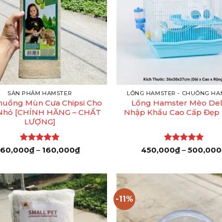
+
SẢN PHẨM HAMSTER
LỒNG HAMSTER - CHUỒNG HA
huồng Mùn Cưa Chipsi Cho
Lồng Hamster Mèo De
Nhỏ [CHÍNH HÃNG – CHẤT
Nhập Khẩu Cao Cấp Đẹp 
LƯỢNG]
Được xếp
Khoảng
Được xếp
60,000
₫
–
160,000
₫
450,000
₫
–
500,000
giá:
hạng
5
5
hạng
5
5
từ
sao
sao
60,000₫
đến
160,000₫
-11%