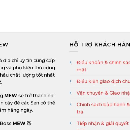
MEW
HỖ TRỢ KHÁCH HÀ
à địa chỉ uy tín cung cấp
Điều khoản & chính sá
ng và phụ kiện thú cưng
mật
hẩu chất lượng tốt nhất
Điều kiện giao dịch ch
.
Vận chuyển & Giao nh
ng
MEW
sẽ trở thành nơi
in cậy để các Sen có thể
Chính sách bảo hành &
ắm hằng ngày.
trả
: Boss
MEW
😻
Tiếp nhận & giải quyết