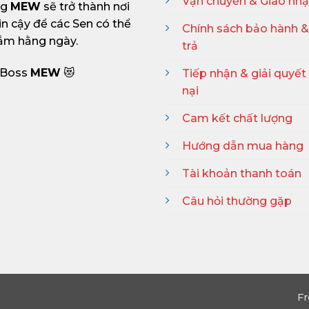
Vận chuyển & Giao nh
ng
MEW
sẽ trở thành nơi
in cậy để các Sen có thể
Chính sách bảo hành &
ắm hằng ngày.
trả
: Boss
MEW
😻
Tiếp nhận & giải quyết
nại
Cam kết chất lượng
Hướng dẫn mua hàng
Tài khoản thanh toán
Câu hỏi thường gặp
F