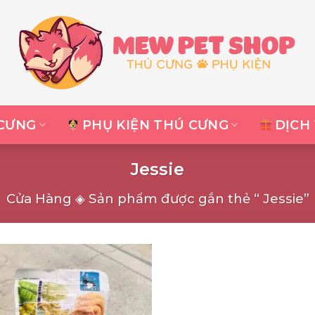
CƯNG
PHỤ KIỆN THÚ CƯNG
DỊCH
Jessie
Cửa Hàng
◈
Sản phẩm được gắn thẻ “ Jessie”