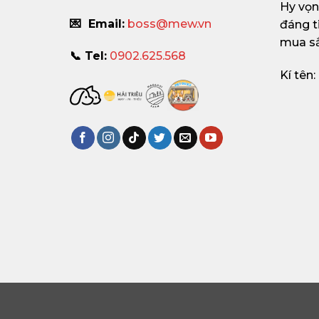
Hy vọ
💌 Email:
boss@mew.vn
đáng t
mua s
📞 Tel:
0902.625.568
Kí tên