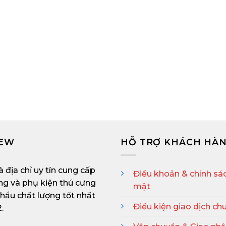
Giá Sóc Bay Úc Bao
Mua Sóc Bay Ú
Nhiêu? Shop Bán Sóc Bay
Thủ Đức? Địa 
Úc Uy Tín
Bay Úc U
XEM THÊM
XEM T
MEW
HỖ TRỢ KHÁCH HÀ
à địa chỉ uy tín cung cấp
Điều khoản & chính sá
ng và phụ kiện thú cưng
mật
hẩu chất lượng tốt nhất
Điều kiện giao dịch ch
.