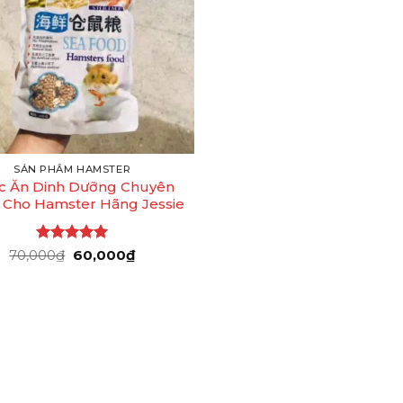
SẢN PHẨM HAMSTER
c Ăn Dinh Dưỡng Chuyên
Cho Hamster Hãng Jessie
Được xếp
Giá
Giá
70,000
₫
60,000
₫
gốc
hiện
hạng
5
5
là:
tại
sao
70,000₫.
là:
60,000₫.