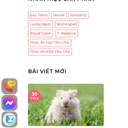
Exo Terra
Jessie
Jonsanty
Lucky Herp
Nomoypet
Royal Canin
T-Balance
Thức Ăn Hạt Cho Chó
Thức Ăn Khô Cho Chó
BÀI VIẾT MỚI
19
Th11