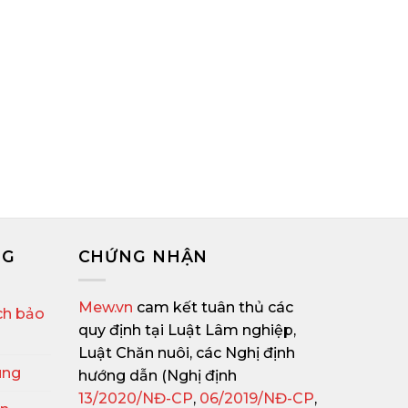
c Ở Đâu Tại
Cách Phân Biệt Giới Tính
Chỉ Bán Sóc
Sóc Bay Úc – Sugar Glider
y Tín
Chính Xác Nhất
HÊM
XEM THÊM
NG
CHỨNG NHẬN
Mew.vn
cam kết tuân thủ các
ch bảo
quy định tại Luật Lâm nghiệp,
Luật Chăn nuôi, các Nghị định
ung
hướng dẫn (Nghị định
13/2020/NĐ-CP
,
06/2019/NĐ-CP
,