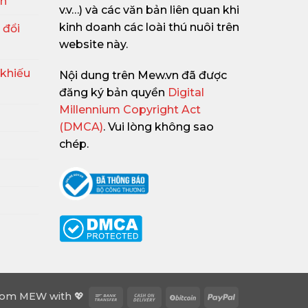
ận
v.v…) và các văn bản liên quan khi
kinh doanh các loài thú nuôi trên
 đổi
website này.
 khiếu
Nội dung trên Mew.vn đã được
đăng ký bản quyền
Digital
Millennium Copyright Act
(DMCA)
. Vui lòng không sao
chép.
Bank
Cash
BitCoin
PayPal
rom
MEW
with 💖