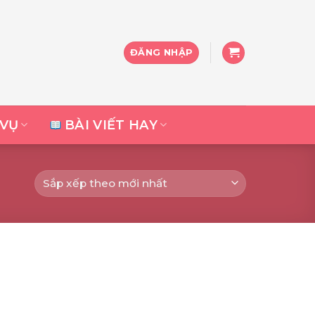
ĐĂNG NHẬP
 VỤ
BÀI VIẾT HAY