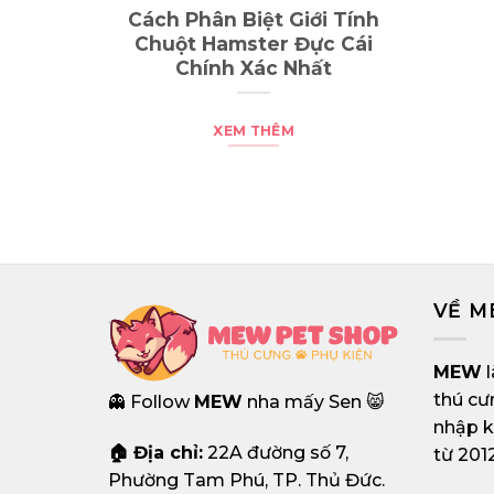
ệt Giới Tính
TOP 10 Dòng Sóc Bay Úc
ter Đực Cái
Đẹp Nhất Trên Thế Giới
ác Nhất
XEM THÊM
THÊM
VỀ 
MEW
l
thú cư
👻 Follow
MEW
nha mấy Sen 😸
nhập k
🏠 Địa chỉ:
22A đường số 7,
từ 2012
Phường Tam Phú, TP. Thủ Đức.