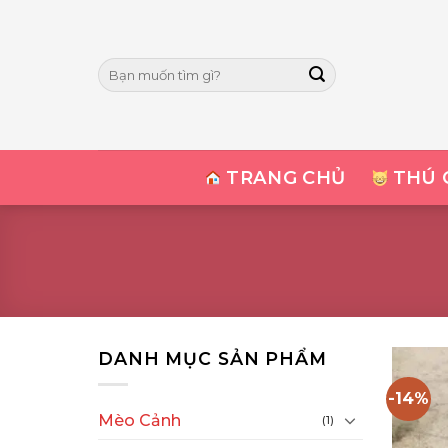
Skip
to
content
Tìm
kiếm:
TRANG CHỦ
THÚ 
DANH MỤC SẢN PHẨM
-14%
Mèo Cảnh
(1)