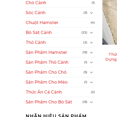
Chó Cảnh
(1)
Sóc Cảnh
(3)
Chuột Hamster
(4)
Bò Sát Cảnh
(22)
+
Thỏ Cảnh
(2)
Sản Phẩm Hamster
(13)
Thứ
Dụng 
Sản Phẩm Thỏ Cảnh
(1)
Sản Phẩm Cho Chó
(5)
Sản Phẩm Cho Mèo
(1)
Thức Ăn Cá Cảnh
(2)
Sản Phẩm Cho Bò Sát
(13)
NHÃN HIỆU SẢN PHẨM