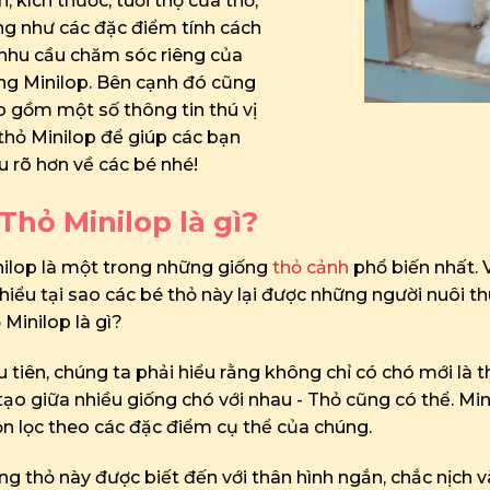
h, kích thước, tuổi thọ của thỏ,
g như các đặc điểm tính cách
nhu cầu chăm sóc riêng của
ng Minilop. Bên cạnh đó cũng
 gồm một số thông tin thú vị
thỏ Minilop để giúp các bạn
u rõ hơn về các bé nhé!
 Thỏ Minilop là gì?
nilop là một trong những giống
thỏ cảnh
phổ biến nhất. V
hiểu tại sao các bé thỏ này lại được những người nuôi th
 Minilop là gì?
 tiên, chúng ta phải hiểu rằng không chỉ có chó mới là 
 tạo giữa nhiều giống chó với nhau - Thỏ cũng có thể. Min
n lọc theo các đặc điểm cụ thể của chúng.
g thỏ này được biết đến với thân hình ngắn, chắc nịch v