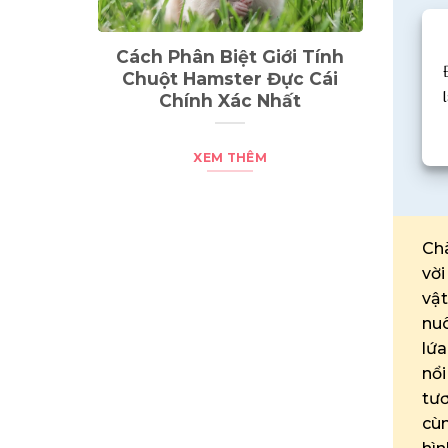
i Tính
TOP 10 Dòng Sóc Bay Úc
G
c Cái
Đẹp Nhất Trên Thế Giới
Nhi
t
XEM THÊM
Chà
vời
vật
nuô
lứa
nổi
tươ
cùn