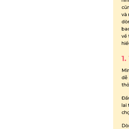
hìn
cũn
và 
dò
bao
về 
hiể
1.
Mi
dễ 
thỏ
Đầu
lai
chọ
Dòn