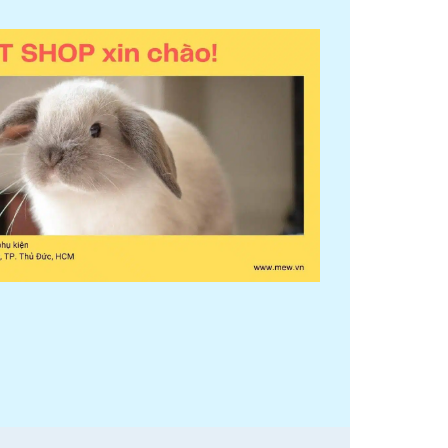
02
23
Th8
Th6