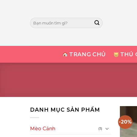
Skip
to
content
Tìm
kiếm:
TRANG CHỦ
THÚ 
DANH MỤC SẢN PHẨM
-20%
Mèo Cảnh
(1)