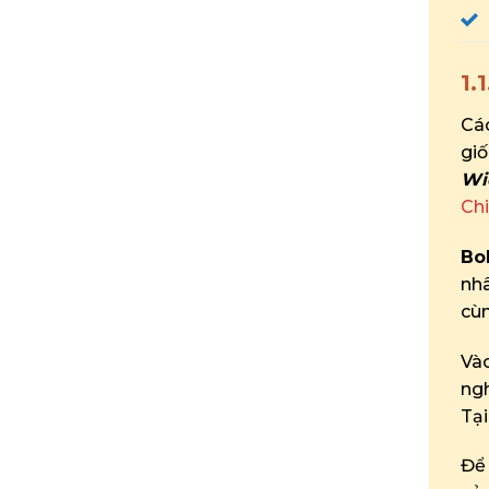
1.
Các
giố
Wi
Chi
Bo
nhâ
cùn
Và
ng
Tại
Để 