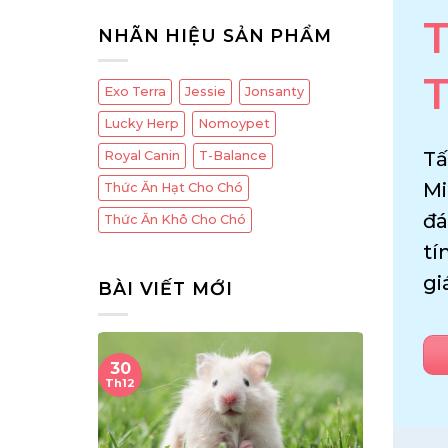
T
NHÃN HIỆU SẢN PHẨM
T
Exo Terra
Jessie
Jonsanty
Lucky Herp
Nomoypet
Tấ
Royal Canin
T-Balance
Mi
Thức Ăn Hạt Cho Chó
đá
Thức Ăn Khô Cho Chó
tí
gi
BÀI VIẾT MỚI
19
08
Th11
Th10