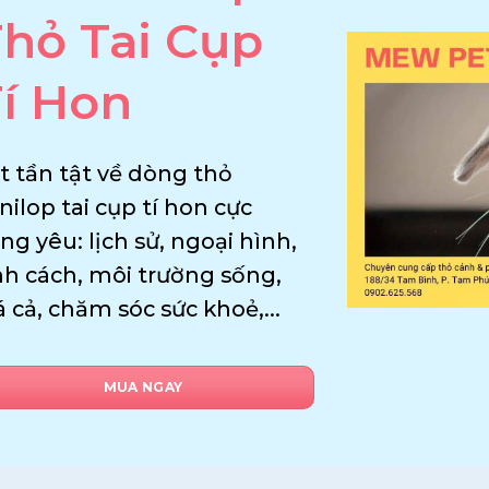
hỏ Tai Cụp
í Hon
t tần tật về dòng thỏ
nilop tai cụp tí hon cực
ng yêu: lịch sử, ngoại hình,
nh cách, môi trường sống,
á cả, chăm sóc sức khoẻ,...
MUA NGAY
13
Th8