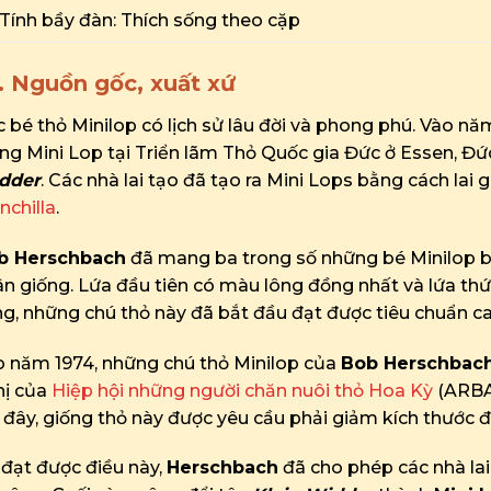
Tính bầy đàn: Thích sống theo cặp
1. Nguồn gốc, xuất xứ
 bé thỏ Minilop có lịch sử lâu đời và phong phú. Vào nă
ng Mini Lop tại Triển lãm Thỏ Quốc gia Đức ở Essen, Đức,
dder
. Các nhà lai tạo đã tạo ra Mini Lops bằng cách la
nchilla
.
b Herschbach
đã mang ba trong số những bé Minilop b
n giống. Lứa đầu tiên có màu lông đồng nhất và lứa thứ
g, những chú thỏ này đã bắt đầu đạt được tiêu chuẩn c
o năm 1974, những chú thỏ Minilop của
Bob Herschbac
hị của
Hiệp hội những người chăn nuôi thỏ Hoa Kỳ
(ARBA)
 đây, giống thỏ này được yêu cầu phải giảm kích thước 
đạt được điều này,
Herschbach
đã cho phép các nhà lai