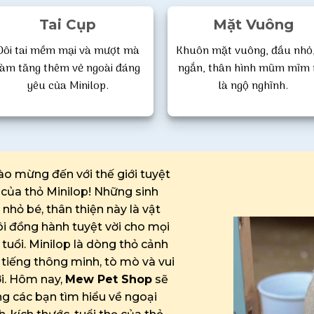
Tai Cụp
Mặt Vuông
iá Sóc Bay Úc Bao
Mua Sóc Bay Úc Ở Đâ
Đôi tai mềm mại và mượt mà
Khuôn mặt vuông, đầu nhỏ,
êu? Shop Bán Sóc Bay
Thủ Đức? Địa Chỉ Bá
làm tăng thêm vẻ ngoài đáng
ngắn, thân hình mũm mĩm 
Úc Uy Tín
Bay Úc Uy Tín
yêu của Minilop.
là ngộ nghĩnh.
XEM THÊM
XEM THÊM
o mừng đến với thế giới tuyệt
 của thỏ Minilop! Những sinh
 nhỏ bé, thân thiện này là vật
i đồng hành tuyệt vời cho mọi
 tuổi. Minilop là dòng thỏ cảnh
 tiếng thông minh, tò mò và vui
i. Hôm nay,
Mew Pet Shop
sẽ
g các bạn tìm hiểu về ngoại