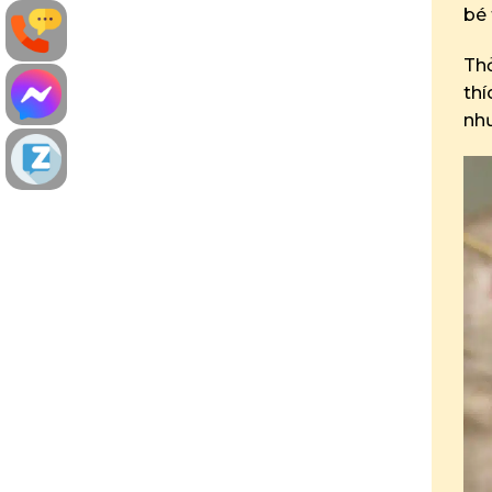
bé 
Thỏ
thí
như