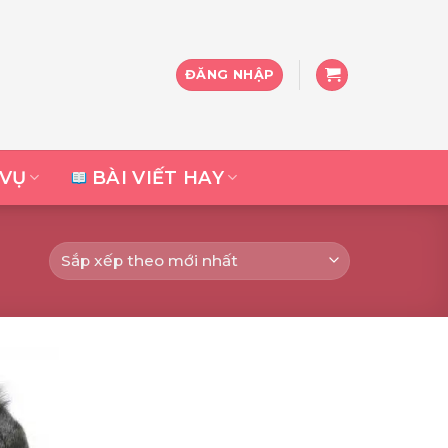
ĐĂNG NHẬP
 VỤ
BÀI VIẾT HAY