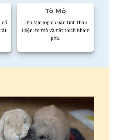
Tò Mò
u Tại
Cách Phân Biệt Giới Tính
Chu
 cổ
Thỏ Minilop có bản tính thân
n Sóc
Sóc Bay Úc – Sugar Glider
Cách 
rất
thiện, tò mò và rất thích khám
Chính Xác Nhất
Ma
phá.
XEM THÊM