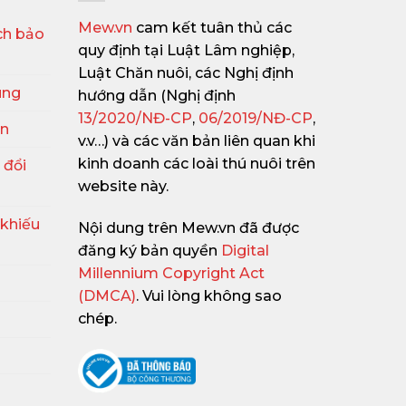
Mew.vn
cam kết tuân thủ các
ch bảo
quy định tại Luật Lâm nghiệp,
Luật Chăn nuôi, các Nghị định
ung
hướng dẫn (Nghị định
13/2020/NĐ-CP
,
06/2019/NĐ-CP
,
ận
v.v…) và các văn bản liên quan khi
kinh doanh các loài thú nuôi trên
 đổi
website này.
 khiếu
Nội dung trên Mew.vn đã được
đăng ký bản quyền
Digital
Millennium Copyright Act
(DMCA)
. Vui lòng không sao
chép.