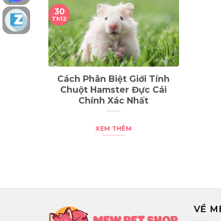
19
0
Th11
Th1
iới Tính
TOP 10 Dòng Sóc Bay Úc
Đực Cái
Đẹp Nhất Trên Thế Giới
N
Nhất
XEM THÊM
VỀ 