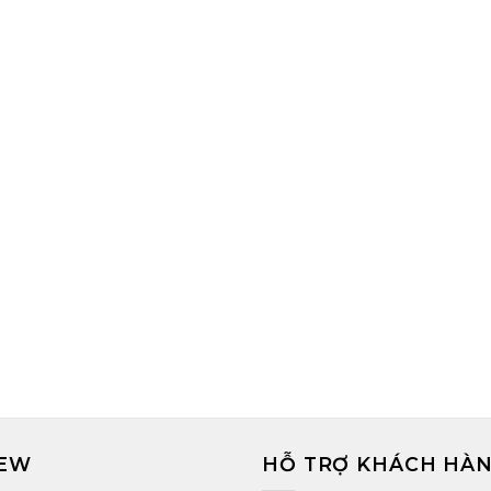
8
13
0
Th8
Giá Sóc Bay Úc Bao
Mua Sóc Bay Úc Ở 
hiêu? Shop Bán Sóc Bay
Thủ Đức? Địa Chỉ 
Úc Uy Tín
Bay Úc Uy T
XEM THÊM
XEM THÊM
MEW
HỖ TRỢ KHÁCH HÀ