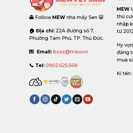
MEW
l
thú cư
👻 Follow
MEW
nha mấy Sen 😸
nhập k
🏠 Địa chỉ:
22A đường số 7,
từ 2012
Phường Tam Phú, TP. Thủ Đức.
Hy vọ
💌 Email:
boss@mew.vn
đáng t
mua s
📞 Tel:
0902.625.568
Kí tên