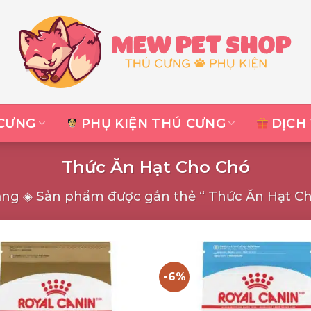
CƯNG
PHỤ KIỆN THÚ CƯNG
DỊCH
Thức Ăn Hạt Cho Chó
àng
◈
Sản phẩm được gắn thẻ “ Thức Ăn Hạt C
-6%