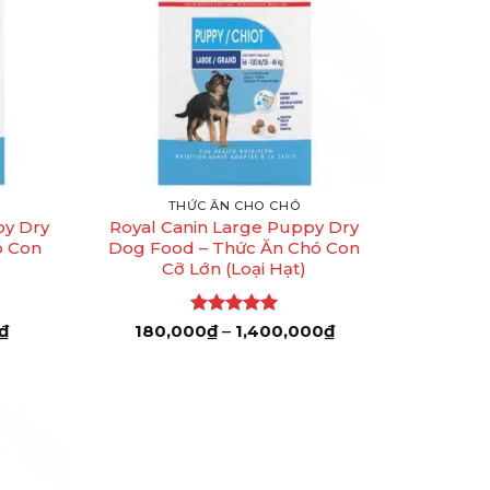
+
THỨC ĂN CHO CHÓ
py Dry
Royal Canin Large Puppy Dry
ó Con
Dog Food – Thức Ăn Chó Con
Cỡ Lớn (Loại Hạt)
Khoảng
Được xếp
Khoảng
₫
180,000
₫
–
1,400,000
₫
giá:
giá:
hạng
5
5
từ
từ
sao
160,000₫
180,000₫
đến
đến
370,000₫
1,400,000₫