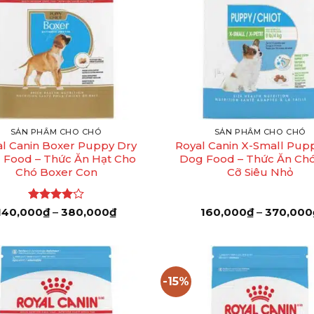
+
SẢN PHẨM CHO CHÓ
SẢN PHẨM CHO CHÓ
l Canin Boxer Puppy Dry
Royal Canin X-Small Pup
 Food – Thức Ăn Hạt Cho
Dog Food – Thức Ăn Ch
Chó Boxer Con
Cỡ Siêu Nhỏ
Được
Khoảng
140,000
₫
–
380,000
₫
160,000
₫
–
370,000
giá:
xếp hạng
từ
4
5 sao
140,000₫
đến
380,000₫
-15%