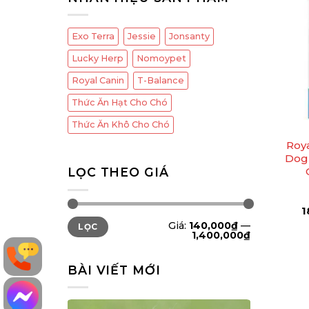
Exo Terra
Jessie
Jonsanty
Lucky Herp
Nomoypet
Royal Canin
T-Balance
Thức Ăn Hạt Cho Chó
+
Thức Ăn Khô Cho Chó
Roy
Dog
LỌC THEO GIÁ
1
Giá
Giá
Giá:
140,000₫
—
LỌC
tối
tối
1,400,000₫
thiểu
đa
BÀI VIẾT MỚI