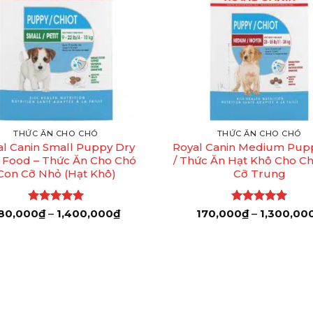
+
THỨC ĂN CHO CHÓ
THỨC ĂN CHO CHÓ
al Canin Small Puppy Dry
Royal Canin Medium Pup
 Food – Thức Ăn Cho Chó
/ Thức Ăn Hạt Khô Cho C
Con Cỡ Nhỏ (Hạt Khô)
Cỡ Trung
Được xếp
Khoảng
Được xếp
80,000
₫
–
1,400,000
₫
170,000
₫
–
1,300,00
giá:
hạng
5
5
hạng
5
5
từ
sao
sao
180,000₫
đến
1,400,000₫