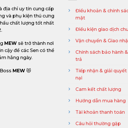
à địa chỉ uy tín cung cấp
Điều khoản & chính sá
ng và phụ kiện thú cưng
mật
hẩu chất lượng tốt nhất
Điều kiện giao dịch ch
.
Vận chuyển & Giao nh
ng
MEW
sẽ trở thành nơi
in cậy để các Sen có thể
Chính sách bảo hành &
ắm hằng ngày.
trả
: Boss
MEW
😻
Tiếp nhận & giải quyết
nại
Cam kết chất lượng
Hướng dẫn mua hàng
Tài khoản thanh toán
Câu hỏi thường gặp