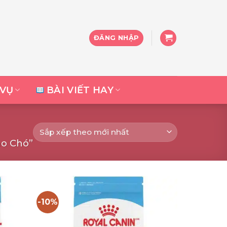
ĐĂNG NHẬP
 VỤ
BÀI VIẾT HAY
ho Chó”
-10%