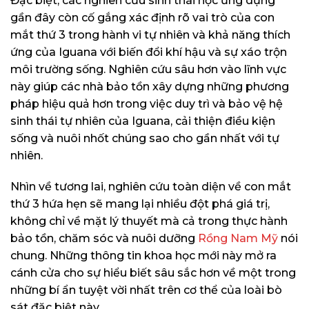
Đặc biệt, các nghiên cứu sinh thái học ứng dụng
gần đây còn cố gắng xác định rõ vai trò của con
mắt thứ 3 trong hành vi tự nhiên và khả năng thích
ứng của Iguana với biến đổi khí hậu và sự xáo trộn
môi trường sống. Nghiên cứu sâu hơn vào lĩnh vực
này giúp các nhà bảo tồn xây dựng những phương
pháp hiệu quả hơn trong việc duy trì và bảo vệ hệ
sinh thái tự nhiên của Iguana, cải thiện điều kiện
sống và nuôi nhốt chúng sao cho gần nhất với tự
nhiên.
Nhìn về tương lai, nghiên cứu toàn diện về con mắt
thứ 3 hứa hẹn sẽ mang lại nhiều đột phá giá trị,
không chỉ về mặt lý thuyết mà cả trong thực hành
bảo tồn, chăm sóc và nuôi dưỡng
Rồng Nam Mỹ
nói
chung. Những thông tin khoa học mới này mở ra
cánh cửa cho sự hiểu biết sâu sắc hơn về một trong
những bí ẩn tuyệt vời nhất trên cơ thể của loài bò
sát đặc biệt này.