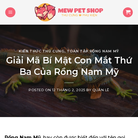
Skip
to
content
KIẾN THỨC THÚ CƯNG
,
TOÀN TẬP RỒNG NAM MỸ
Giải Mã Bí Mật Con Mắt Thứ
Ba Của Rồng Nam Mỹ
POSTED ON
12 THÁNG 2, 2025
BY
QUÂN LÊ
Rồng Nam Mỹ
, hay còn được biết đến với tên gọi