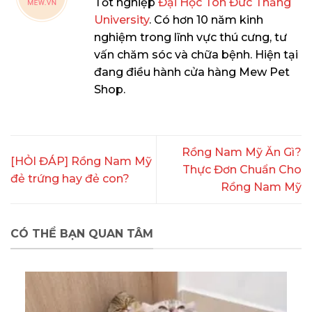
Tốt nghiệp
Đại Học Tôn Đức Thắng
University
. Có hơn 10 năm kinh
nghiệm trong lĩnh vực thú cưng, tư
vấn chăm sóc và chữa bệnh. Hiện tại
đang điều hành cửa hàng Mew Pet
Shop.
Rồng Nam Mỹ Ăn Gì?
[HỎI ĐÁP] Rồng Nam Mỹ
Thực Đơn Chuẩn Cho
đẻ trứng hay đẻ con?
Rồng Nam Mỹ
CÓ THỂ BẠN QUAN TÂM