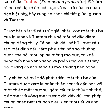
sát cổ đại
Tuatara
(
Sphenodon punctatus
). Để làm
rõ hơn về đặc điểm cấu tạo và vai trò của cơ quan
đặc biệt này, hãy cùng so sánh chi tiết giữa Iguana
và Tuatara.
Trước hết, xét về cấu trúc giải phẫu, con mắt thứ ba
của Iguana và Tuatara chia sẻ một số đặc điểm
chung đáng chú ý. Cả hai loài đều sở hữu một cấu
tạo mắt đỉnh đầu nằm phía trên hộp sọ, thường
được che bởi một lớp da mỏng mờ đục, có khả
năng tiếp nhận ánh sáng và phản ứng với sự thay
đổi cường độ ánh sáng từ môi trường bên ngoài.
Tuy nhiên, về mức độ phát triển, mắt thứ ba của
Tuatara được xem là hoàn thiện hơn và gần hơn với
một chiếc mắt thực sự, gồm cấu trúc thủy tinh thể,
giác mạc và võng mạc tương đối đầy đủ, cho phép
chúng nhận biết tốt hơn điều kiện thời tiết và ánh