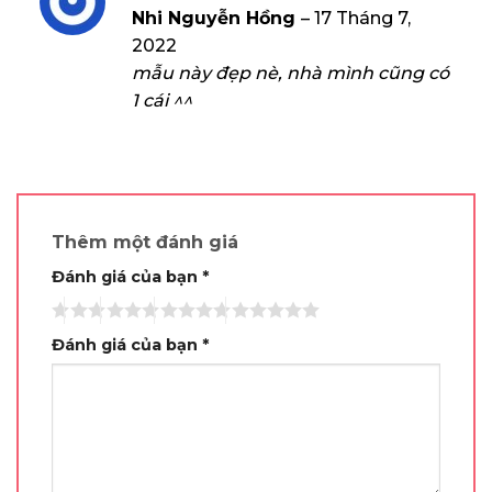
Được xếp
Nhi Nguyễn Hồng
–
17 Tháng 7,
hạng
5
5
2022
sao
mẫu này đẹp nè, nhà mình cũng có
1 cái ^^
Thêm một đánh giá
Đánh giá của bạn
*
Đánh giá của bạn
*