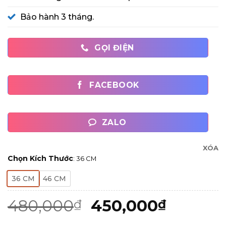
Bảo hành 3 tháng.
GỌI ĐIỆN
FACEBOOK
ZALO
XÓA
Chọn Kích Thước
:
36 CM
36 CM
46 CM
Giá
Giá
480,000
450,000
₫
₫
gốc
hiện