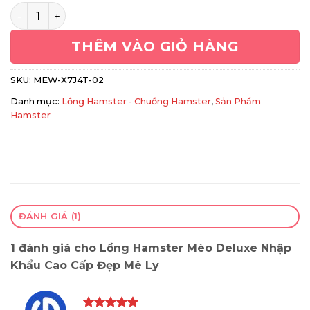
là:
tại
Lồng Hamster Mèo Deluxe Nhập Khẩu Cao Cấp Đẹp Mê L
480,000₫.
là:
THÊM VÀO GIỎ HÀNG
450,00
SKU:
MEW-X7J4T-02
Danh mục:
Lồng Hamster - Chuồng Hamster
,
Sản Phẩm
Hamster
ĐÁNH GIÁ (1)
1 đánh giá cho
Lồng Hamster Mèo Deluxe Nhập
Khẩu Cao Cấp Đẹp Mê Ly