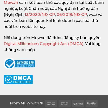
Mew.vn
cam kết tuân thủ các quy định tại Luật Lâm
nghiệp, Luật Chăn nuôi, các Nghị định hướng dẫn
(Nghị định
13/2020/NĐ-CP
,
06/2019/NĐ-CP
, v.v…) và
các văn bản liên quan khi kinh doanh các loài thú
nuôi trên website này.
Nội dung trên Mew.vn đã được đăng ký bản quyền
Digital Millennium Copyright Act (DMCA)
. Vui lòng
không sao chép.
Bank
Cash
BitCoin
PayPa
From
MEW
with 💖