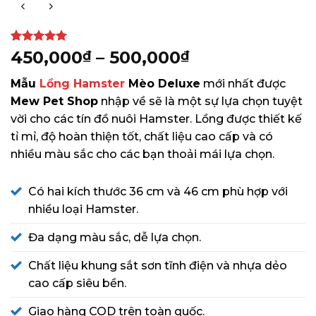
5
1
trên 5
Khoảng
450,000
–
500,000
₫
₫
dựa trên
giá:
đánh giá
Mẫu
Lồng Hamster
Mèo Deluxe
mới nhất được
từ
Mew Pet Shop
nhập về sẽ là một sự lựa chọn tuyệt
450,000₫
vời cho các tín đồ nuôi Hamster. Lồng được thiết kế
đến
tỉ mỉ, độ hoàn thiện tốt, chất liệu cao cấp và có
500,000₫
nhiều màu sắc cho các bạn thoải mái lựa chọn.
Có hai kích thước 36 cm và 46 cm phù hợp với
nhiều loại Hamster.
Đa dạng màu sắc, dễ lựa chọn.
Chất liệu khung sắt sơn tĩnh điện và nhựa dẻo
cao cấp siêu bền.
Giao hàng COD trên toàn quốc.