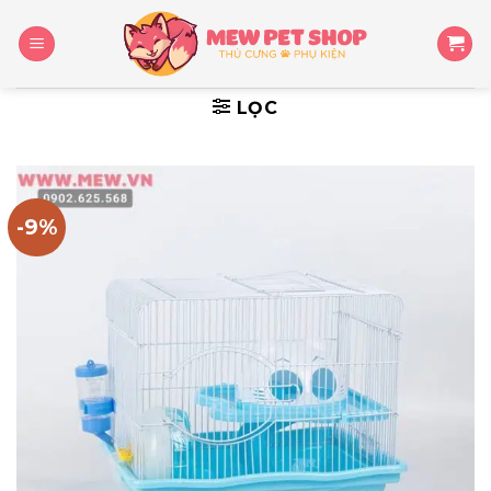
Skip
to
content
LỌC
-9%