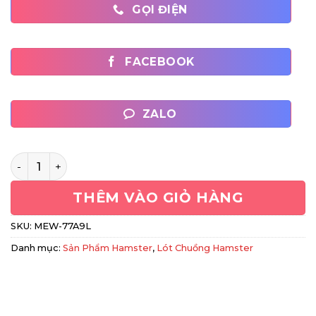
GỌI ĐIỆN
FACEBOOK
ZALO
Cát Sand Lót Chuồng Hamster Sạch Mát Thấm Hút Cực 
THÊM VÀO GIỎ HÀNG
SKU:
MEW-77A9L
Danh mục:
Sản Phẩm Hamster
,
Lót Chuồng Hamster