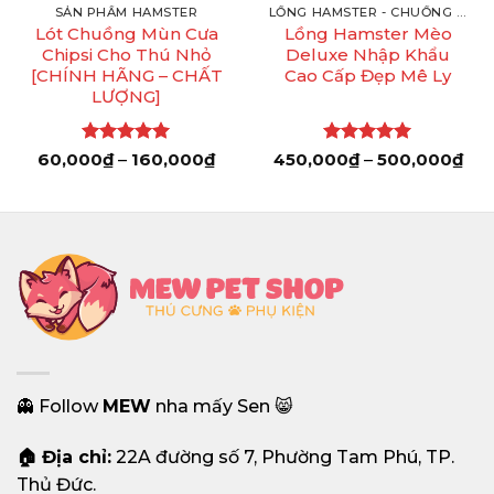
SẢN PHẨM HAMSTER
LỒNG HAMSTER - CHUỒNG HAMSTER
Lót Chuồng Mùn Cưa
Lồng Hamster Mèo
Chipsi Cho Thú Nhỏ
Deluxe Nhập Khẩu
[CHÍNH HÃNG – CHẤT
Cao Cấp Đẹp Mê Ly
LƯỢNG]
Được xếp
Khoảng
Được xếp
Kh
60,000
₫
–
160,000
₫
450,000
₫
–
500,000
₫
giá:
giá:
hạng
5
5
hạng
5
5
từ
từ
sao
sao
60,000₫
450
00₫.
đến
đến
160,000₫
500
👻 Follow
MEW
nha mấy Sen 😸
🏠 Địa chỉ:
22A đường số 7, Phường Tam Phú, TP.
Thủ Đức.