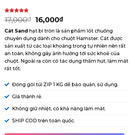
5
1
trên 5
Giá
Giá
17,000
16,000
₫
₫
dựa trên
gốc
hiện
đánh giá
Cát Sand
hạt bi tròn là sản phẩm lót chuồng
là:
tại
chuyên dụng dành cho chuột Hamster. Cát được
17,000₫.
là:
sản xuất từ các loại khoáng trong tự nhiên nên rất
16,000₫.
an toàn, không gây ảnh hưởng tới sức khoẻ của
chuột. Ngoài ra còn có tác dụng thấm hút, làm mát
rất tốt.
Đóng gói túi ZIP 1 KG dễ bảo quản, sử dụng.
Giá thành rẻ.
Không giữ nhiệt, có khả năng làm mát.
SHIP COD trên toàn quốc.