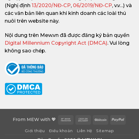
(Nghị định
13/2020/NĐ-CP
,
06/2019/NĐ-CP
, v.v…) và
các văn bản liên quan khi kinh doanh các loài thú
nuôi trên website này.
Nội dung trên Mew.vn đã được đăng ký bản quyền
Digital Millennium Copyright Act (DMCA)
. Vui lòng
không sao chép.
Bank
Cash
BitCoin
PayPa
From
MEW
with 💖
Transfer
On
Giới thiệu
Điều khoản
Liên Hệ
Sitemap
Delivery