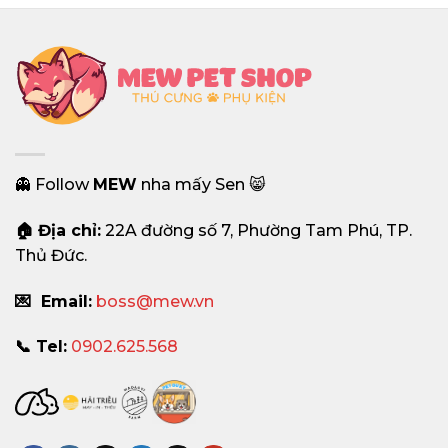
30,000₫
đến
120,000₫
👻 Follow
MEW
nha mấy Sen 😸
🏠 Địa chỉ:
22A đường số 7, Phường Tam Phú, TP.
Thủ Đức.
💌 Email:
boss@mew.vn
📞 Tel:
0902.625.568