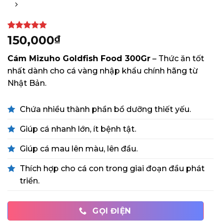
5
8
trên 5
150,000
₫
dựa trên
đánh giá
Cám Mizuho Goldfish Food 300Gr
– Thức ăn tốt
nhất dành cho cá vàng nhập khẩu chính hãng từ
Nhật Bản.
Chứa nhiều thành phần bổ dưỡng thiết yếu.
Giúp cá nhanh lớn, ít bệnh tật.
Giúp cá mau lên màu, lên đầu.
Thích hợp cho cá con trong giai đoạn đầu phát
triển.
GỌI ĐIỆN