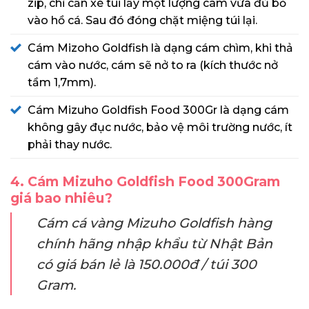
zip, chỉ cần xé túi lấy một lượng cám vừa đủ bỏ
vào hồ cá. Sau đó đóng chặt miệng túi lại.
Cám Mizoho Goldfish là dạng cám chìm, khi thả
cám vào nước, cám sẽ nở to ra (kích thước nở
tầm 1,7mm).
Cám Mizuho Goldfish Food 300Gr là dạng cám
không gây đục nước, bảo vệ môi trường nước, ít
phải thay nước.
4. Cám Mizuho Goldfish Food 300Gram
giá bao nhiêu?
Cám cá vàng Mizuho Goldfish hàng
chính hãng nhập khẩu từ Nhật Bản
có giá bán lẻ là 150.000đ / túi 300
Gram.