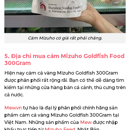
Cám Mizuho có giá rất phải chăng.
5. Địa chỉ mua cám Mizuho Goldfish Food
300Gram
Hiện nay cám cá vàng Mizuho Goldfish 300Gram
được phân phối rất rộng rãi. Bạn có thể dễ dàng tìm
kiếm tại những cửa hàng bán cá cảnh, thú cưng trên
cả nước.
Mew.vn
tự hào là đại lý phân phối chính hãng sản
phẩm cám cá vàng Mizuho Goldfish 300Gram tại
Việt Nam. Những sản phẩm của
Mew
được nhập
khẩu trực tiếp từ
Mizuho Feed
, Nhật Bản.