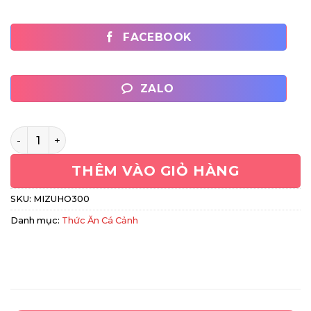
FACEBOOK
ZALO
Cám Mizuho Goldfish 300Gr Nhập Khẩu Nhật Bản - Cám 
THÊM VÀO GIỎ HÀNG
SKU:
MIZUHO300
Danh mục:
Thức Ăn Cá Cảnh