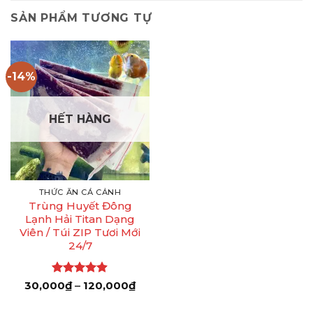
SẢN PHẨM TƯƠNG TỰ
-14%
HẾT HÀNG
THỨC ĂN CÁ CẢNH
Trùng Huyết Đông
Lạnh Hải Titan Dạng
Viên / Túi ZIP Tươi Mới
24/7
Được xếp
Khoảng
30,000
₫
–
120,000
₫
giá:
hạng
4.89
từ
5 sao