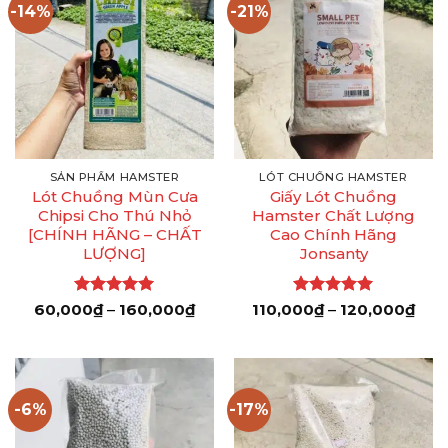
-14%
-21%
SẢN PHẨM HAMSTER
LÓT CHUỒNG HAMSTER
Lót Chuồng Mùn Cưa
Giấy Lót Chuồng
Chipsi Cho Thú Nhỏ
Hamster Chất Lượng
[CHÍNH HÃNG – CHẤT
Cao Chính Hãng
LƯỢNG]
Jonsanty
Được xếp
Khoảng
Được xếp
Kho
60,000
₫
–
160,000
₫
110,000
₫
–
120,000
₫
giá:
giá:
hạng
5
5
hạng
5
5
từ
từ
sao
sao
60,000₫
110,
đến
đến
160,000₫
120
-6%
-17%