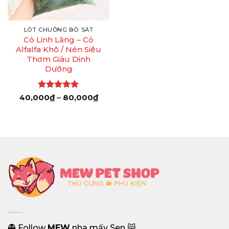
LÓT CHUỒNG BÒ SÁT
Cỏ Linh Lăng – Cỏ
Alfalfa Khô / Nén Siêu
Thơm Giàu Dinh
Dưỡng
Được xếp
Khoảng
40,000
₫
–
80,000
₫
giá:
hạng
5
5
từ
sao
40,000₫
đến
80,000₫
👻 Follow
MEW
nha mấy Sen 😸