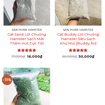
SẢN PHẨM HAMSTER
SẢN PHẨM HAMSTER
Cát Sand Lót Chuồng
Cát Buddy Lót Chuồng
Hamster Sạch Mát
Hamster Siêu Sạch
Thấm Hút Cực Tốt
Khử Mùi [Buddy Ấn]
Được xếp
Giá
Giá
Được xếp
Giá
Giá
17,000
₫
16,000
₫
60,000
₫
50,000
₫
gốc
hiện
gốc
hiện
hạng
5
5
hạng
5
5
là:
tại
là:
tại
sao
sao
17,000₫.
là:
60,000₫.
là:
16,000₫.
50,00
-11%