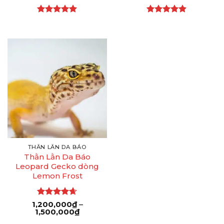
Được xếp
Được xếp
hạng
5
5
hạng
4.85
sao
5 sao
THẰN LẰN DA BÁO
Thằn Lằn Da Báo
Leopard Gecko dòng
Lemon Frost
Được xếp
1,200,000
₫
–
Khoảng
1,500,000
hạng
4.65
₫
giá:
5 sao