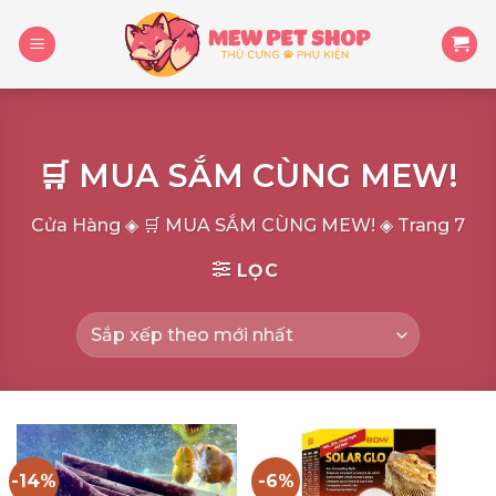
Skip
to
content
🛒 MUA SẮM CÙNG MEW!
Cửa Hàng
◈
🛒 MUA SẮM CÙNG MEW!
◈
Trang 7
LỌC
-14%
-6%