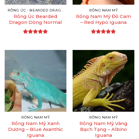
RỒNG ÚC - BEARDED DRAGON
RỒNG NAM MỸ
Rồng Úc Bearded
Rồng Nam Mỹ Đỏ Cam
Dragon Dòng Normal
– Red Hypo Iguana
Được xếp
Được xếp
hạng
4.95
hạng
4.82
5 sao
5 sao
RỒNG NAM MỸ
RỒNG NAM MỸ
Rồng Nam Mỹ Xanh
Rồng Nam Mỹ Vàng
Dương – Blue Axanthic
Bạch Tạng – Albino
Iguana
Iguana