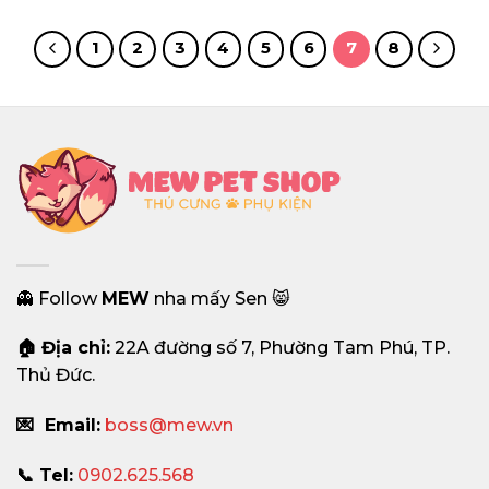
từ
1,200,000₫
đến
1
2
3
4
5
6
7
8
1,500,000₫
👻 Follow
MEW
nha mấy Sen 😸
🏠 Địa chỉ:
22A đường số 7, Phường Tam Phú, TP.
Thủ Đức.
💌 Email:
boss@mew.vn
📞 Tel:
0902.625.568