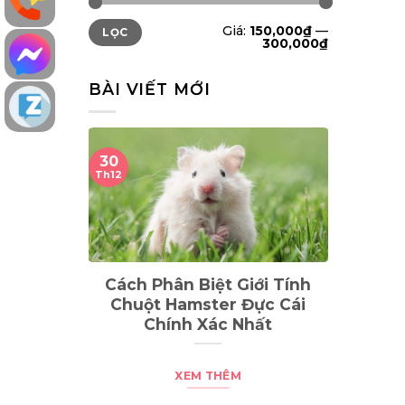
Giá
Giá
Giá:
150,000₫
—
LỌC
tối
tối
300,000₫
thiểu
đa
BÀI VIẾT MỚI
19
Th11
ân Biệt Giới Tính
TOP 10 Dòng Sóc Bay Úc
Hamster Đực Cái
Đẹp Nhất Trên Thế Giới
nh Xác Nhất
XEM THÊM
XEM THÊM