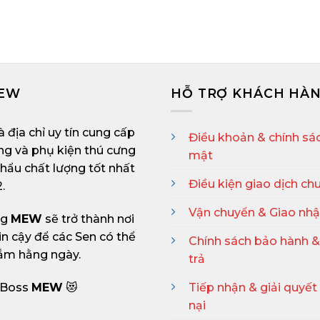
MEW
HỖ TRỢ KHÁCH HÀ
à địa chỉ uy tín cung cấp
Điều khoản & chính sá
ng và phụ kiện thú cưng
mật
hẩu chất lượng tốt nhất
Điều kiện giao dịch ch
.
Vận chuyển & Giao nh
ng
MEW
sẽ trở thành nơi
in cậy để các Sen có thể
Chính sách bảo hành &
ắm hằng ngày.
trả
: Boss
MEW
😻
Tiếp nhận & giải quyết
nại