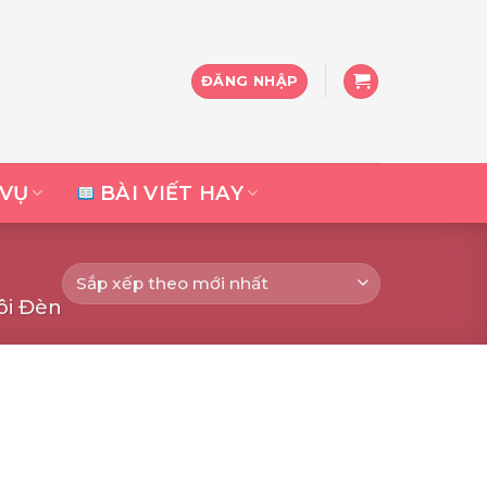
ĐĂNG NHẬP
 VỤ
BÀI VIẾT HAY
ôi Đèn