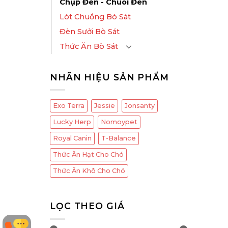
Chụp Đèn - Chuôi Đèn
Lót Chuồng Bò Sát
Đèn Sưởi Bò Sát
Thức Ăn Bò Sát
NHÃN HIỆU SẢN PHẨM
Exo Terra
Jessie
Jonsanty
Lucky Herp
Nomoypet
Royal Canin
T-Balance
Thức Ăn Hạt Cho Chó
Thức Ăn Khô Cho Chó
LỌC THEO GIÁ