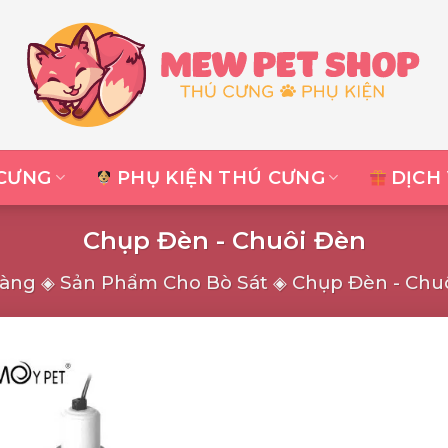
CƯNG
PHỤ KIỆN THÚ CƯNG
DỊCH
Chụp Đèn - Chuôi Đèn
Hàng
◈
Sản Phẩm Cho Bò Sát
◈
Chụp Đèn - Chu