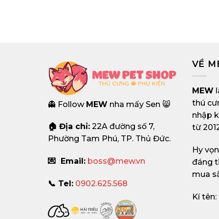
VỀ 
MEW
l
thú cư
👻 Follow
MEW
nha mấy Sen 😸
nhập k
🏠 Địa chỉ:
22A đường số 7,
từ 2012
Phường Tam Phú, TP. Thủ Đức.
Hy vọ
💌 Email:
boss@mew.vn
đáng t
mua s
📞 Tel:
0902.625.568
Kí tên