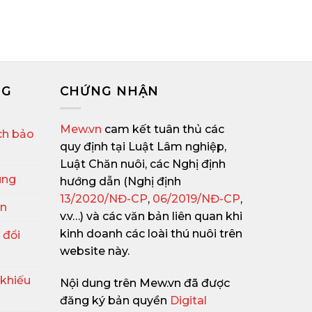
NG
CHỨNG NHẬN
Mew.vn
cam kết tuân thủ các
ch bảo
quy định tại Luật Lâm nghiệp,
Luật Chăn nuôi, các Nghị định
ung
hướng dẫn (Nghị định
13/2020/NĐ-CP
,
06/2019/NĐ-CP
,
ận
v.v…) và các văn bản liên quan khi
kinh doanh các loài thú nuôi trên
 đổi
website này.
 khiếu
Nội dung trên Mew.vn đã được
đăng ký bản quyền
Digital