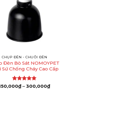
CHỤP ĐÈN - CHUÔI ĐÈN
p Đèn Bò Sát NOMOYPET
i Sứ Chống Cháy Cao Cấp
Được xếp
Khoảng
150,000
₫
–
300,000
₫
giá:
hạng
5
5
từ
sao
150,000₫
đến
300,000₫