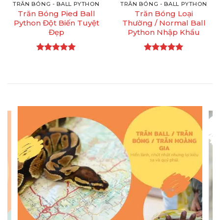
TRĂN BÓNG - BALL PYTHON
TRĂN BÓNG - BALL PYTHON
Trăn Bóng Pied Ball
Trăn Bóng Loại
Python Đột Biến Tuyệt
Thường / Normal Ball
Đẹp
Python Nhập Khẩu
Được xếp
Được xếp
hạng
5
5
hạng
5
5
sao
sao