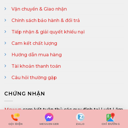
Điều kiện giao dịch chung
Vận chuyển & Giao nhận
Chính sách bảo hành & đổi trả
Tiếp nhận & giải quyết khiếu nại
Cam kết chất lượng
Hướng dẫn mua hàng
Tài khoản thanh toán
Câu hỏi thường gặp
CHỨNG NHẬN
Mew.vn
cam kết tuân thủ các quy định tại Luật Lâm
nghiệp, Luật Chăn nuôi, các Nghị định hướng dẫn
GỌI ĐIỆN
MESSENGER
ZALO
CHỈ ĐƯỜNG