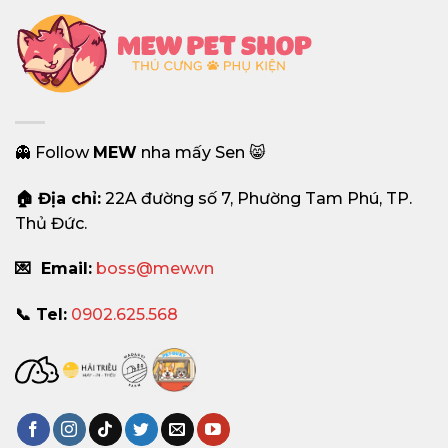
👻 Follow
MEW
nha mấy Sen 😸
🏠 Địa chỉ:
22A đường số 7, Phường Tam Phú, TP.
Thủ Đức.
💌 Email:
boss@mew.vn
📞 Tel:
0902.625.568