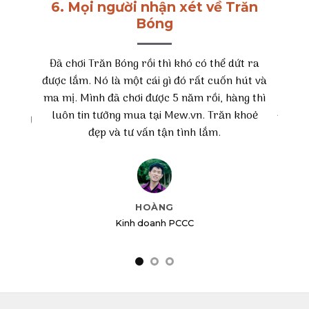
6. Mọi người nhận xét về Trăn
Bóng
Mọi người sợ Trăn chứ mình thấy Trăn Ba
hì khó có thể dứt ra
gì đó rất cuốn hút và
hiền khô mà. 2 năm trước được đứa em tặ
c 5 năm rồi, hàng thì
lúc đầu cũng thấy sợ lắm nhưng mà chỉ 
i Mew.vn. Trăn khoẻ
10 phút để làm quen và nuôi tới giờ luôn.
ận tình lắm.
bạn Trăn này xứng đáng là vật nuôi tuyệt 
trong nhà đó ạ!
NG
h PCCC
GIA HÂN
Ngân hàng HD Bank