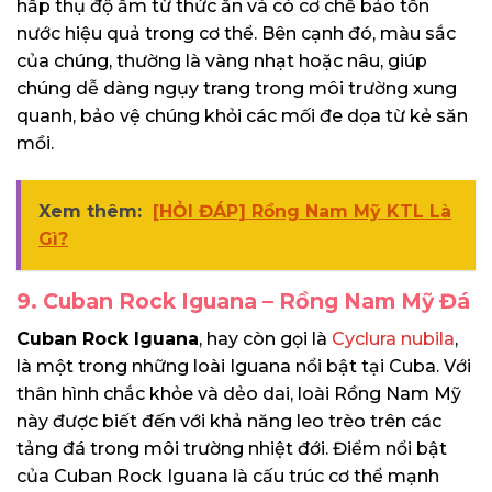
hấp thụ độ ẩm từ thức ăn và có cơ chế bảo tồn
nước hiệu quả trong cơ thể. Bên cạnh đó, màu sắc
của chúng, thường là vàng nhạt hoặc nâu, giúp
chúng dễ dàng ngụy trang trong môi trường xung
quanh, bảo vệ chúng khỏi các mối đe dọa từ kẻ săn
mồi.
Xem thêm:
[HỎI ĐÁP] Rồng Nam Mỹ KTL Là
Gì?
9. Cuban Rock Iguana – Rồng Nam Mỹ Đá
Cuban Rock Iguana
, hay còn gọi là
Cyclura nubila
,
là một trong những loài Iguana nổi bật tại Cuba. Với
thân hình chắc khỏe và dẻo dai, loài Rồng Nam Mỹ
này được biết đến với khả năng leo trèo trên các
tảng đá trong môi trường nhiệt đới. Điểm nổi bật
của Cuban Rock Iguana là cấu trúc cơ thể mạnh