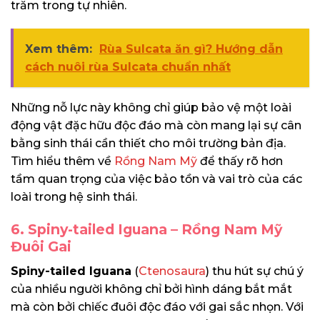
trăm trong tự nhiên.
Xem thêm:
Rùa Sulcata ăn gì? Hướng dẫn
cách nuôi rùa Sulcata chuẩn nhất
Những nỗ lực này không chỉ giúp bảo vệ một loài
động vật đặc hữu độc đáo mà còn mang lại sự cân
bằng sinh thái cần thiết cho môi trường bản địa.
Tìm hiểu thêm về
Rồng Nam Mỹ
để thấy rõ hơn
tầm quan trọng của việc bảo tồn và vai trò của các
loài trong hệ sinh thái.
6. Spiny-tailed Iguana – Rồng Nam Mỹ
Đuôi Gai
Spiny-tailed Iguana
(
Ctenosaura
) thu hút sự chú ý
của nhiều người không chỉ bởi hình dáng bắt mắt
mà còn bởi chiếc đuôi độc đáo với gai sắc nhọn. Với