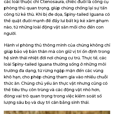
các loài thuộc chi Ctenosaura, chiếc đuôi là công cụ
phòng thủ quan trọng, giúp chúng chống lại sự tấn
công từ kẻ thù. Khi bị đe dọa, Spiny-tailed Iguana có
thể quật đuôi mạnh để đẩy lui bất kỳ kẻ xâm phạm
nào, từ những loài động vật săn mồi cho đến con
người.
Hành vi phòng thủ thông minh của chúng không chỉ
giúp bảo vệ bản thân mà còn giữ vị trí ổn định trong
hệ sinh thái nhiệt đới nơi chúng cư trú. Thực tế, các
loài Spiny-tailed Iguana thường sống ở những môi
trường đa dạng, từ rừng ngập mặn đến các vùng
khô hạn, cho phép chúng tham gia vào nhiều chuỗi
thức ăn. Chúng chủ yếu ăn thực vật nhưng cũng có
thể tiêu thụ côn trùng và các động vật nhỏ hơn,
đóng vai trò quan trọng trong việc kiểm soát số
lượng sâu bọ và duy trì cân bằng sinh thái.