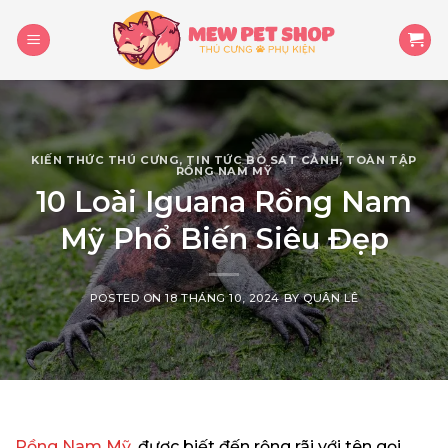
Skip
to
content
KIẾN THỨC THÚ CƯNG
,
TIN TỨC BÒ SÁT CẢNH
,
TOÀN TẬP
RỒNG NAM MỸ
10 Loài Iguana Rồng Nam
Mỹ Phổ Biến Siêu Đẹp
POSTED ON
18 THÁNG 10, 2024
BY
QUÂN LÊ
Rồng Nam Mỹ
, được biết đến rộng rãi với tên gọi