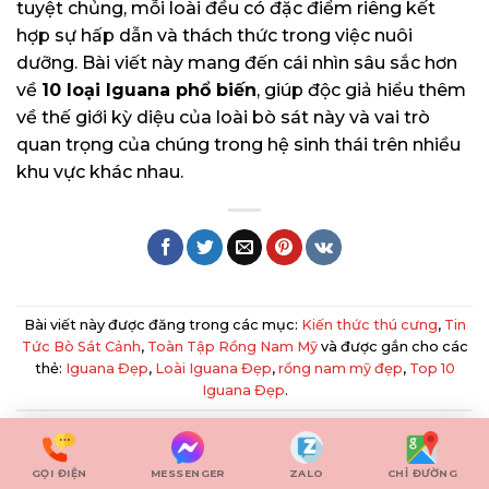
tuyệt chủng, mỗi loài đều có đặc điểm riêng kết
hợp sự hấp dẫn và thách thức trong việc nuôi
dưỡng. Bài viết này mang đến cái nhìn sâu sắc hơn
về
10 loại Iguana phổ biến
, giúp độc giả hiểu thêm
về thế giới kỳ diệu của loài bò sát này và vai trò
quan trọng của chúng trong hệ sinh thái trên nhiều
khu vực khác nhau.
Bài viết này được đăng trong các mục:
Kiến thức thú cưng
,
Tin
Tức Bò Sát Cảnh
,
Toàn Tập Rồng Nam Mỹ
và được gắn cho các
thẻ:
Iguana Đẹp
,
Loài Iguana Đẹp
,
rồng nam mỹ đẹp
,
Top 10
Iguana Đẹp
.
QUÂN LÊ
GỌI ĐIỆN
MESSENGER
ZALO
CHỈ ĐƯỜNG