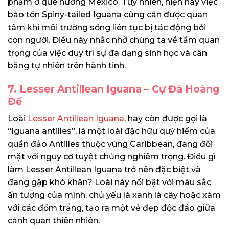
phẩm ở quê hương Mexico. Tuy nhiên, hiện nay việc
bảo tồn Spiny-tailed Iguana cũng cần được quan
tâm khi môi trường sống liên tục bị tác động bởi
con người. Điều này nhắc nhở chúng ta về tầm quan
trọng của việc duy trì sự đa dạng sinh học và cân
bằng tự nhiên trên hành tinh.
7. Lesser Antillean Iguana – Cự Đà Hoàng
Đế
Loài
Lesser Antillean Iguana
, hay còn được gọi là
“Iguana antilles”, là một loài đặc hữu quý hiếm của
quần đảo Antilles thuộc vùng Caribbean, đang đối
mặt với nguy cơ tuyệt chủng nghiêm trọng. Điều gì
làm Lesser Antillean Iguana trở nên đặc biệt và
đang gặp khó khăn? Loài này nổi bật với màu sắc
ấn tượng của mình, chủ yếu là xanh lá cây hoặc xám
với các đốm trắng, tạo ra một vẻ đẹp độc đáo giữa
cảnh quan thiên nhiên.