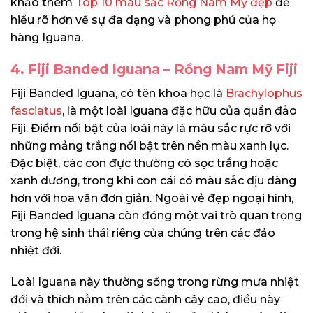
khảo thêm
Top 10 màu sắc Rồng Nam Mỹ đẹp
để
hiểu rõ hơn về sự đa dạng và phong phú của họ
hàng Iguana.
4. Fiji Banded Iguana – Rồng Nam Mỹ Fiji
Fiji Banded Iguana, có tên khoa học là
Brachylophus
fasciatus
, là một loài Iguana đặc hữu của quần đảo
Fiji. Điểm nổi bật của loài này là màu sắc rực rỡ với
những mảng trắng nổi bật trên nền màu xanh lục.
Đặc biệt, các con đực thường có sọc trắng hoặc
xanh dương, trong khi con cái có màu sắc dịu dàng
hơn với hoa văn đơn giản. Ngoài vẻ đẹp ngoại hình,
Fiji Banded Iguana còn đóng một vai trò quan trọng
trong hệ sinh thái riêng của chúng trên các đảo
nhiệt đới.
Loài Iguana này thường sống trong rừng mưa nhiệt
đới và thích nằm trên các cành cây cao, điều này