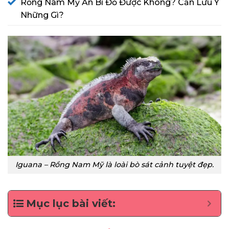
Rồng Nam Mỹ Ăn Bí Đỏ Được Không? Cần Lưu Ý
Những Gì?
Iguana – Rồng Nam Mỹ là loài bò sát cảnh tuyệt đẹp.
Mục lục bài viết: