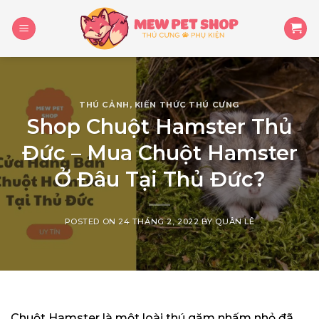
Skip
to
content
THÚ CẢNH
,
KIẾN THỨC THÚ CƯNG
Shop Chuột Hamster Thủ
Đức – Mua Chuột Hamster
Ở Đâu Tại Thủ Đức?
POSTED ON
24 THÁNG 2, 2022
BY
QUÂN LÊ
Chuột Hamster là một loài thú gặm nhấm nhỏ đã