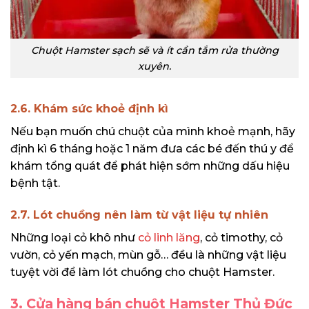
Chuột Hamster sạch sẽ và ít cần tắm rửa thường
xuyên.
2.6. Khám sức khoẻ định kì
Nếu bạn muốn chú chuột của mình khoẻ mạnh, hãy
định kì 6 tháng hoặc 1 năm đưa các bé đến thú y để
khám tổng quát để phát hiện sớm những dấu hiệu
bệnh tật.
2.7. Lót chuồng nên làm từ vật liệu tự nhiên
Những loại cỏ khô như
cỏ linh lăng
, cỏ timothy, cỏ
vườn, cỏ yến mạch, mùn gỗ… đều là những vật liệu
tuyệt vời để làm lót chuồng cho chuột Hamster.
3. Cửa hàng bán chuột Hamster Thủ Đức