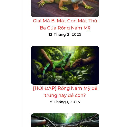
Giải Mã Bí Mật Con Mắt Thứ
Ba Của Rồng Nam Mỹ
12 Tháng 2, 2025
[HỎI ĐÁP] Rồng Nam Mỹ đẻ
trứng hay đẻ con?
5 Tháng 1, 2025