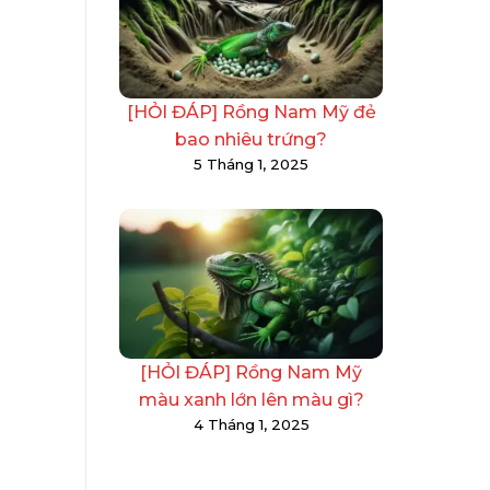
[HỎI ĐÁP] Rồng Nam Mỹ đẻ
bao nhiêu trứng?
5 Tháng 1, 2025
[HỎI ĐÁP] Rồng Nam Mỹ
màu xanh lớn lên màu gì?
4 Tháng 1, 2025