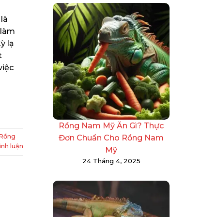
là
 làm
ỳ lạ
t
việc
Rồng Nam Mỹ Ăn Gì? Thực
Rồng
Đơn Chuẩn Cho Rồng Nam
ình luận
Mỹ
24 Tháng 4, 2025