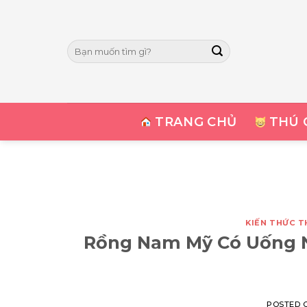
Skip
to
content
Tìm
kiếm:
TRANG CHỦ
THÚ 
KIẾN THỨC 
Rồng Nam Mỹ Có Uống 
POSTED 