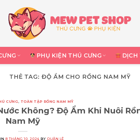
CƯNG
PHỤ KIỆN THÚ CƯNG
DỊCH
THẺ TAG:
ĐỘ ẨM CHO RỒNG NAM MỸ
THÚ CƯNG
,
TOÀN TẬP RỒNG NAM MỸ
Nước Không? Độ Ẩm Khi Nuôi Rồ
Nam Mỹ
ON
8 THÁNG 10, 2024
BY
QUÂN LÊ