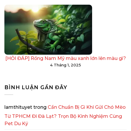
[HỎI ĐÁP] Rồng Nam Mỹ màu xanh lớn lên màu gì?
4 Tháng 1, 2025
BÌNH LUẬN GẦN ĐÂY
lamthituyet
trong
Cần Chuẩn Bị Gì Khi Gửi Chó Mèo
Từ TPHCM Đi Đà Lạt? Trọn Bộ Kinh Nghiệm Cùng
Pet Du Ký