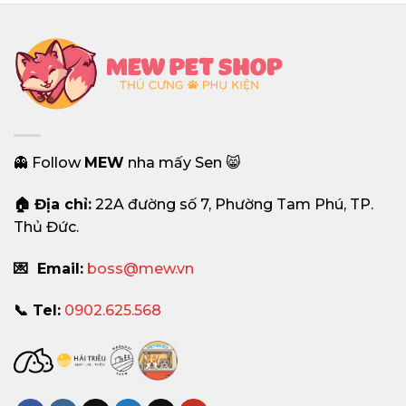
👻 Follow
MEW
nha mấy Sen 😸
🏠 Địa chỉ:
22A đường số 7, Phường Tam Phú, TP.
Thủ Đức.
💌 Email:
boss@mew.vn
📞 Tel:
0902.625.568