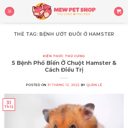
Skip
to
content
THẺ TAG:
BỆNH ƯỚT ĐUÔI Ở HAMSTER
KIẾN THỨC THÚ CƯNG
5 Bệnh Phổ Biến Ở Chuột Hamster &
Cách Điều Trị
POSTED ON
31 THÁNG 12, 2022
BY
QUÂN LÊ
31
Th12